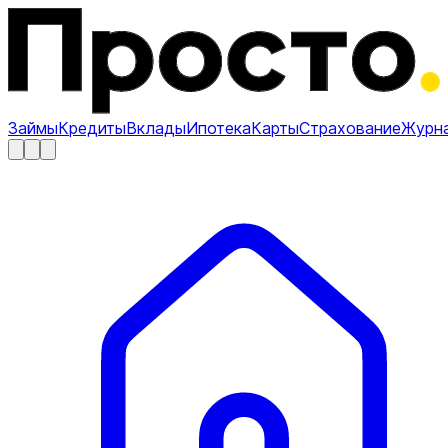
Займы
Кредиты
Вклады
Ипотека
Карты
Страхование
Журн