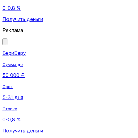
0-0,8 %
Получить деньги
Реклама
БериБеру
Сумма до
50 000 ₽
Срок
5-31 дня
Ставка
0-0,8 %
Получить деньги