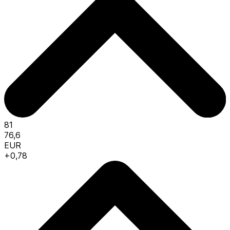
81
76,6
EUR
+0,78