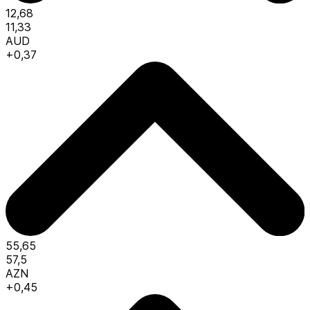
12,68
11,33
AUD
+0,37
55,65
57,5
AZN
+0,45