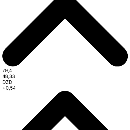
79,4
48,33
DZD
+0,54