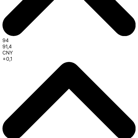
94
91,4
CNY
+0,1