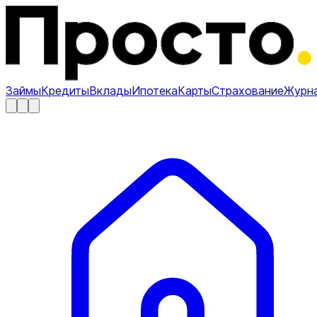
Займы
Кредиты
Вклады
Ипотека
Карты
Страхование
Журн