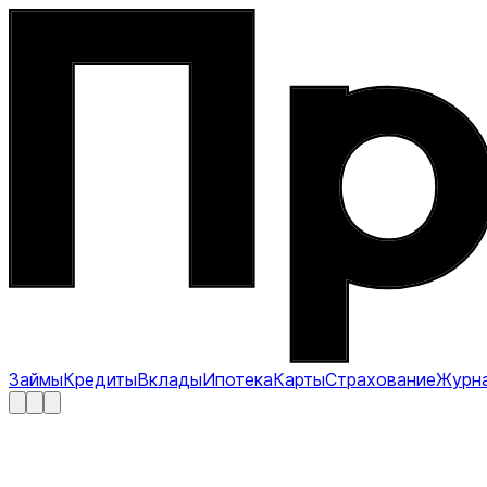
Займы
Кредиты
Вклады
Ипотека
Карты
Страхование
Журн