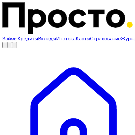
Займы
Кредиты
Вклады
Ипотека
Карты
Страхование
Журн