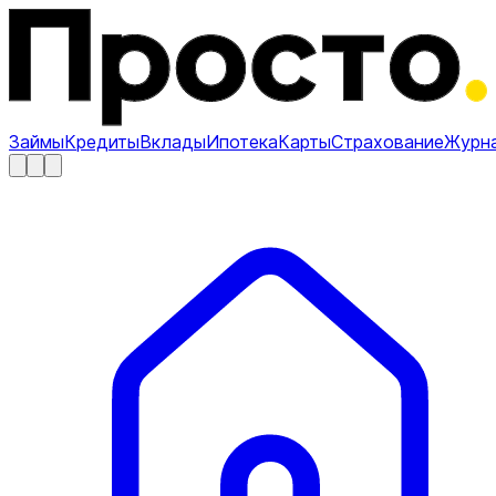
Займы
Кредиты
Вклады
Ипотека
Карты
Страхование
Журн