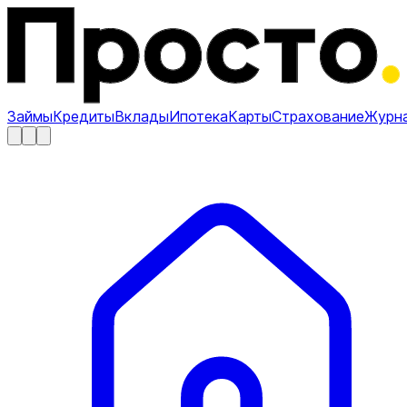
Займы
Кредиты
Вклады
Ипотека
Карты
Страхование
Журн