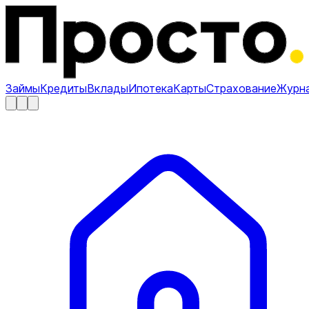
Займы
Кредиты
Вклады
Ипотека
Карты
Страхование
Журн