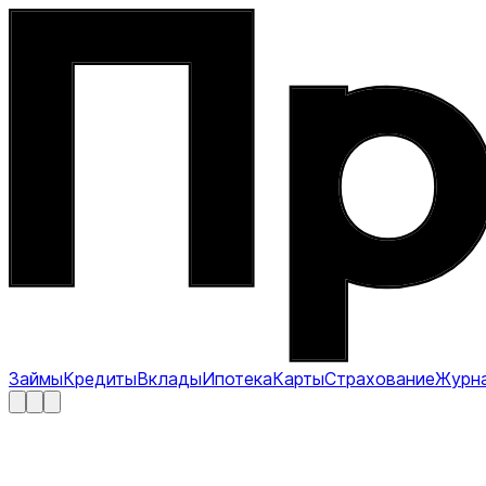
Займы
Кредиты
Вклады
Ипотека
Карты
Страхование
Журн