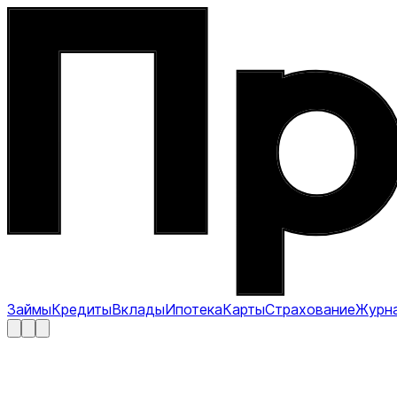
Займы
Кредиты
Вклады
Ипотека
Карты
Страхование
Журн