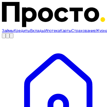
Займы
Кредиты
Вклады
Ипотека
Карты
Страхование
Журн