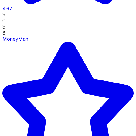
4.67
9
0
9
3
MoneyMan