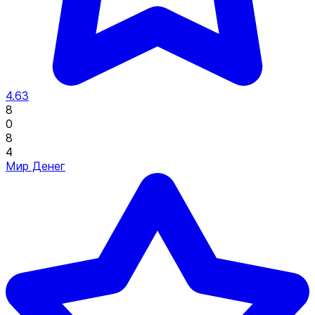
4.63
8
0
8
4
Мир Денег