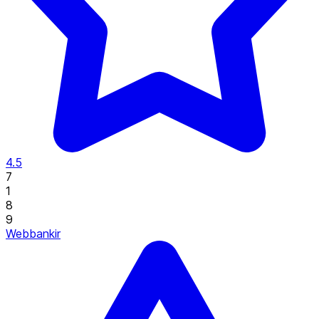
4.5
7
1
8
9
Webbankir