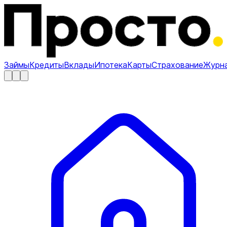
Займы
Кредиты
Вклады
Ипотека
Карты
Страхование
Журн