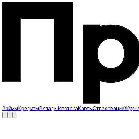
Займы
Кредиты
Вклады
Ипотека
Карты
Страхование
Журн