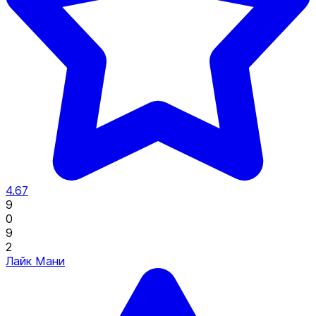
4.67
9
0
9
2
Лайк Мани