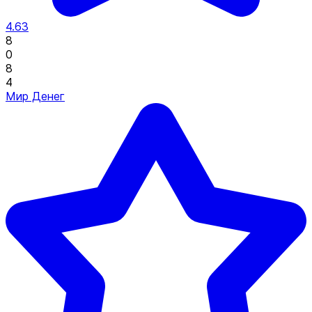
4.63
8
0
8
4
Мир Денег