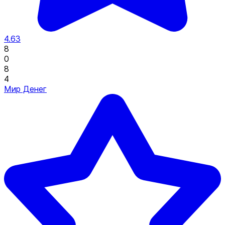
4.63
8
0
8
4
Мир Денег