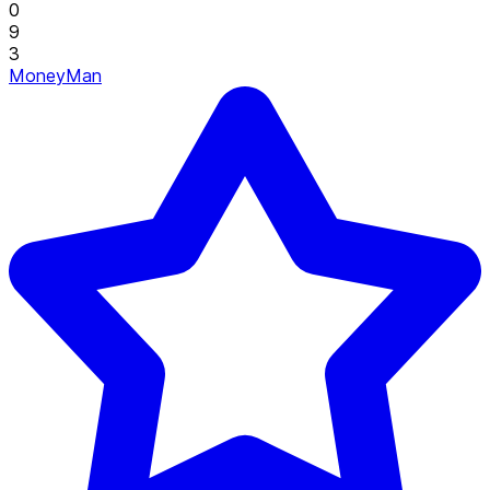
0
9
3
MoneyMan