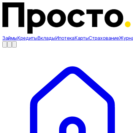
Займы
Кредиты
Вклады
Ипотека
Карты
Страхование
Журн