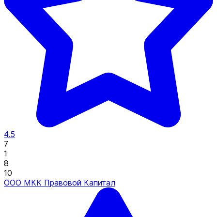
4.5
7
1
8
10
ООО МКК Правовой Капитал