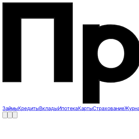
Займы
Кредиты
Вклады
Ипотека
Карты
Страхование
Журн