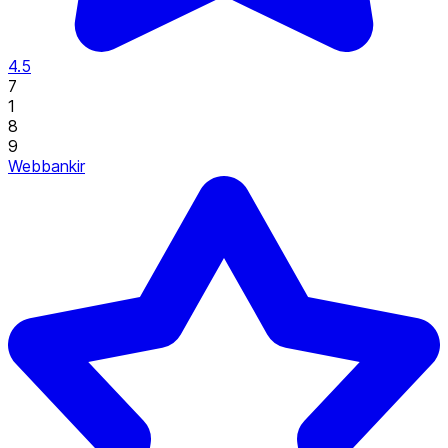
4.5
7
1
8
9
Webbankir