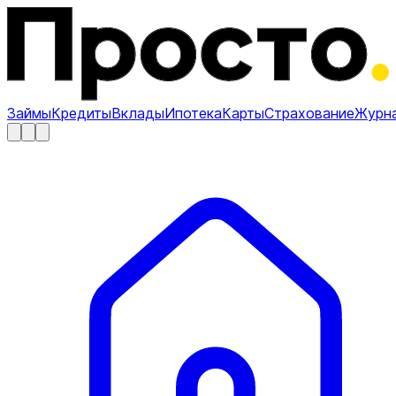
Займы
Кредиты
Вклады
Ипотека
Карты
Страхование
Журн