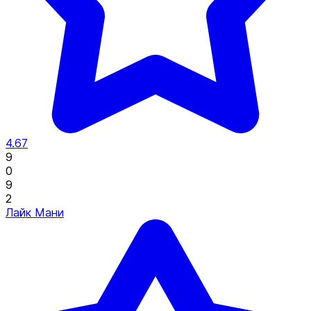
4.67
9
0
9
2
Лайк Мани