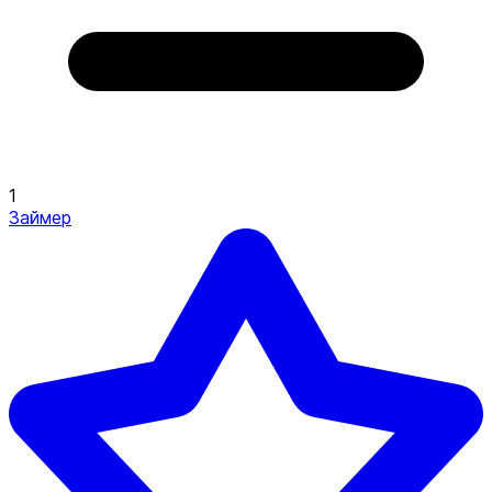
1
Займер