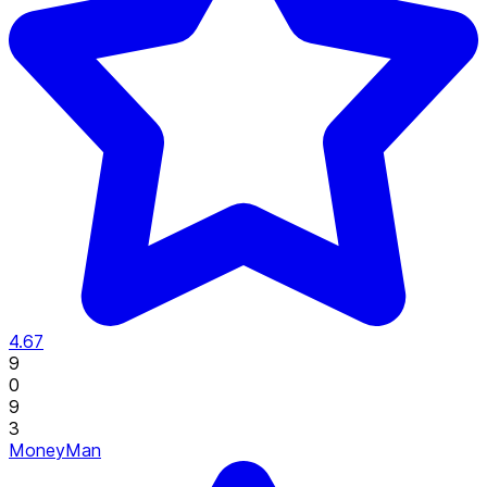
4.67
9
0
9
3
MoneyMan