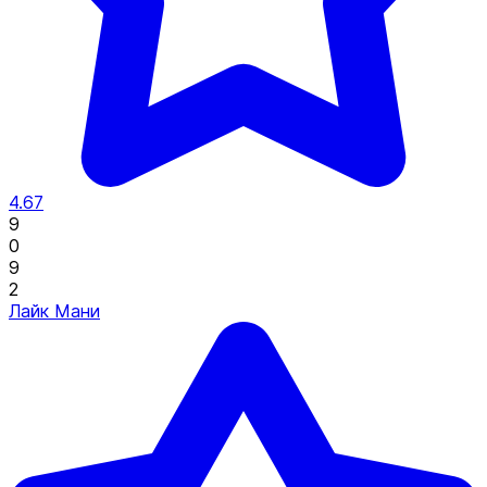
4.67
9
0
9
2
Лайк Мани