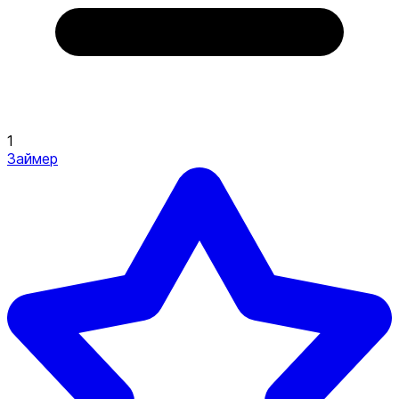
1
Займер