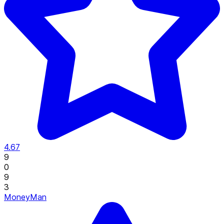
4.67
9
0
9
3
MoneyMan