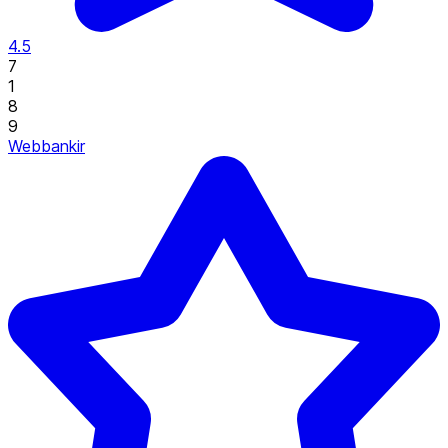
4.5
7
1
8
9
Webbankir