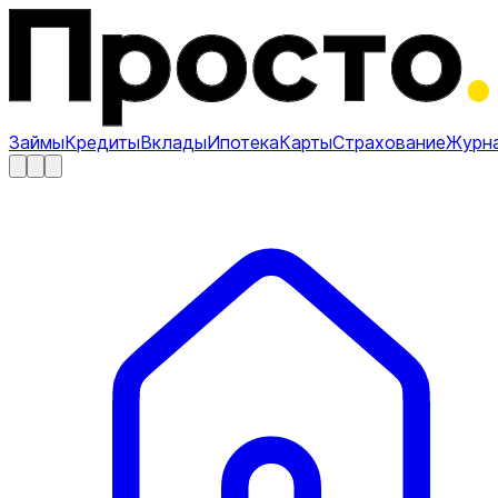
Займы
Кредиты
Вклады
Ипотека
Карты
Страхование
Журн