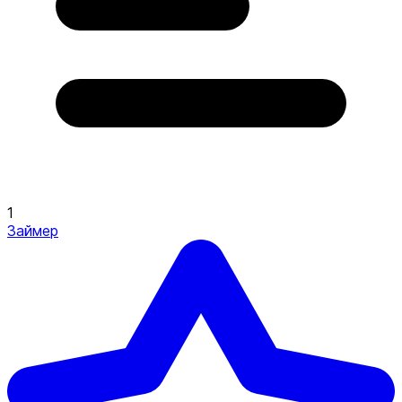
1
Займер