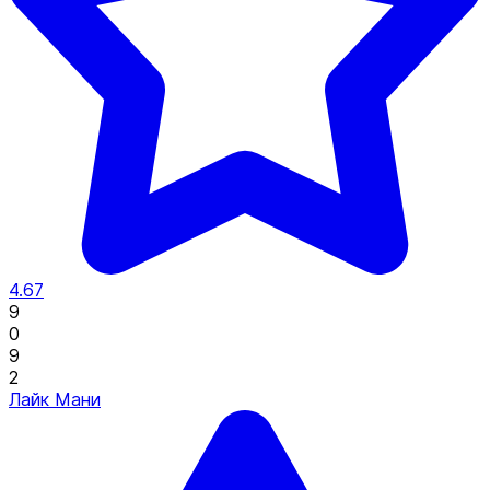
4.67
9
0
9
2
Лайк Мани