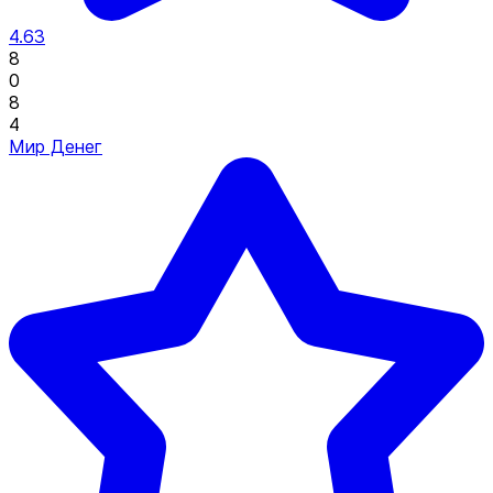
4.63
8
0
8
4
Мир Денег