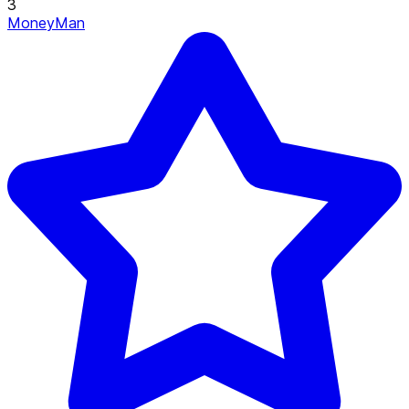
3
MoneyMan