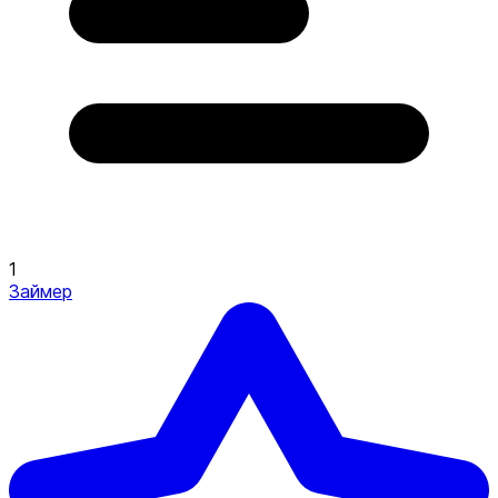
1
Займер