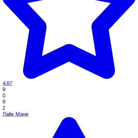
4.67
9
0
9
2
Лайк Мани