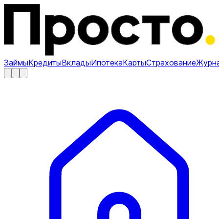
Займы
Кредиты
Вклады
Ипотека
Карты
Страхование
Журн