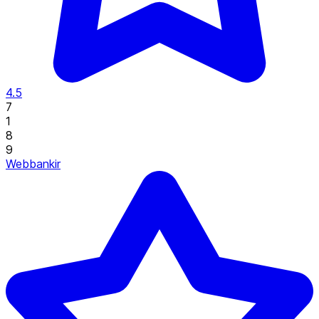
4.5
7
1
8
9
Webbankir