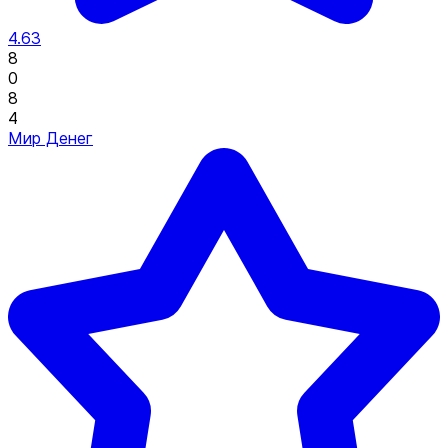
4.63
8
0
8
4
Мир Денег