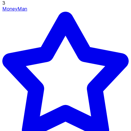
3
MoneyMan