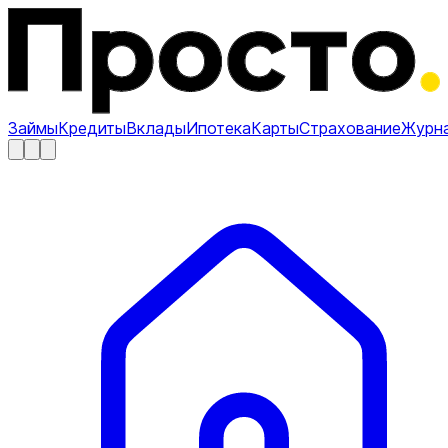
Займы
Кредиты
Вклады
Ипотека
Карты
Страхование
Журн