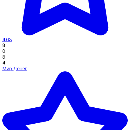
4.63
8
0
8
4
Мир Денег