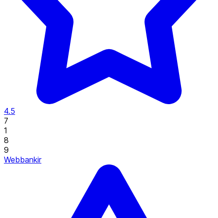
4.5
7
1
8
9
Webbankir