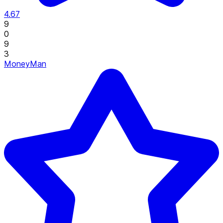
4.67
9
0
9
3
MoneyMan