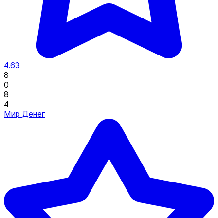
4.63
8
0
8
4
Мир Денег