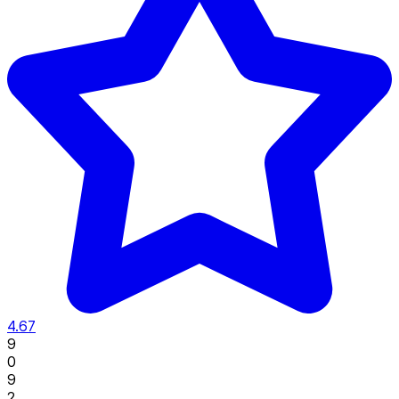
4.67
9
0
9
2