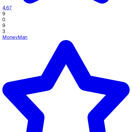
4.67
9
0
9
3
MoneyMan