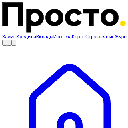
Займы
Кредиты
Вклады
Ипотека
Карты
Страхование
Журн