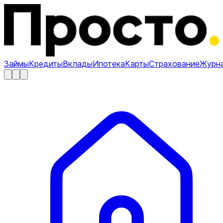
Займы
Кредиты
Вклады
Ипотека
Карты
Страхование
Журн