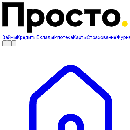
Займы
Кредиты
Вклады
Ипотека
Карты
Страхование
Журн