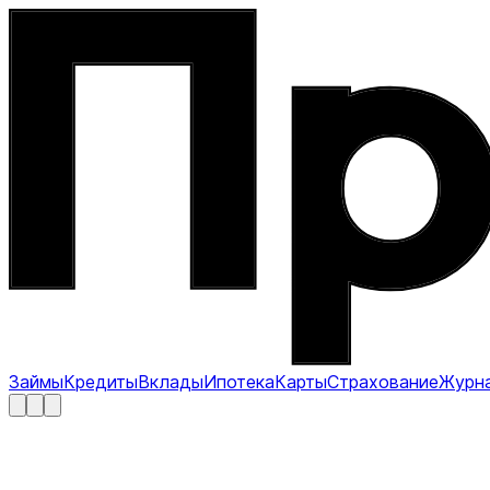
Займы
Кредиты
Вклады
Ипотека
Карты
Страхование
Журн