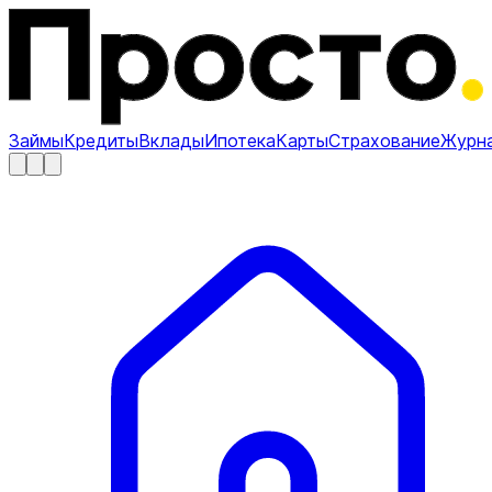
Займы
Кредиты
Вклады
Ипотека
Карты
Страхование
Журн