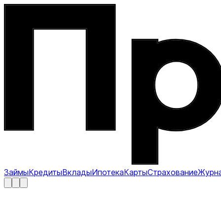
Займы
Кредиты
Вклады
Ипотека
Карты
Страхование
Журн