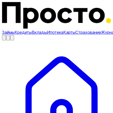
Займы
Кредиты
Вклады
Ипотека
Карты
Страхование
Журн