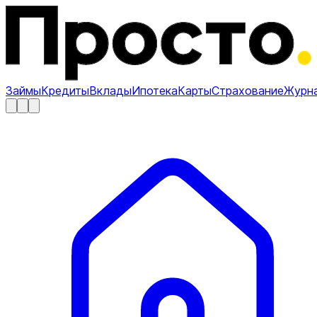
Займы
Кредиты
Вклады
Ипотека
Карты
Страхование
Журн