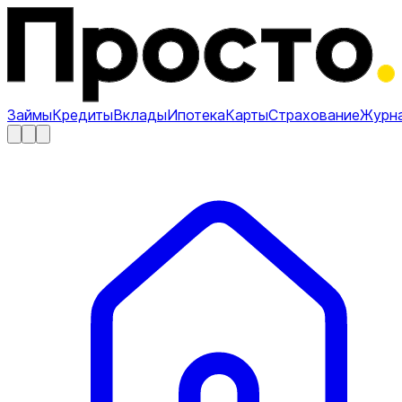
Займы
Кредиты
Вклады
Ипотека
Карты
Страхование
Журн