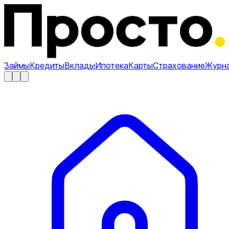
Займы
Кредиты
Вклады
Ипотека
Карты
Страхование
Журн