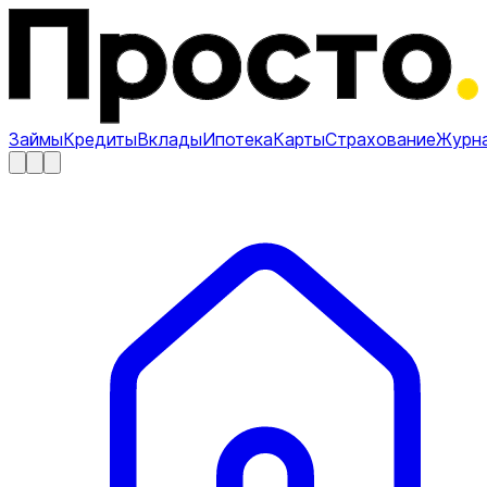
Займы
Кредиты
Вклады
Ипотека
Карты
Страхование
Журн