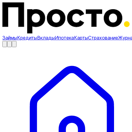
Займы
Кредиты
Вклады
Ипотека
Карты
Страхование
Журн