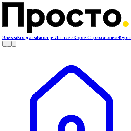
Займы
Кредиты
Вклады
Ипотека
Карты
Страхование
Журн