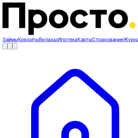
Займы
Кредиты
Вклады
Ипотека
Карты
Страхование
Журн