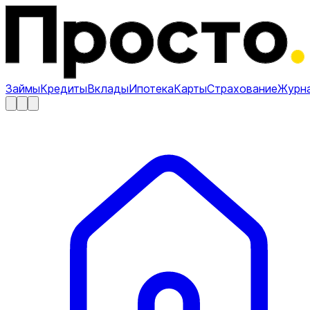
Займы
Кредиты
Вклады
Ипотека
Карты
Страхование
Журн