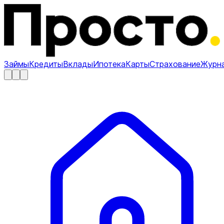
Займы
Кредиты
Вклады
Ипотека
Карты
Страхование
Журн