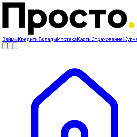
Займы
Кредиты
Вклады
Ипотека
Карты
Страхование
Журн