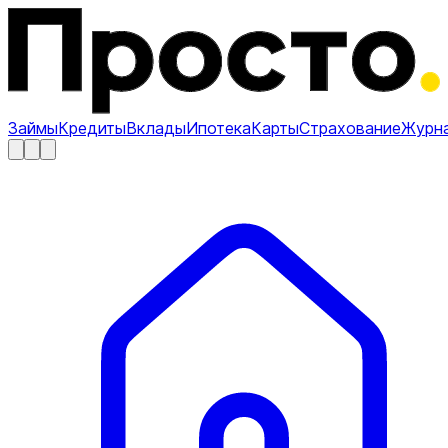
Займы
Кредиты
Вклады
Ипотека
Карты
Страхование
Журн