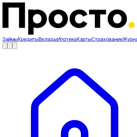
Займы
Кредиты
Вклады
Ипотека
Карты
Страхование
Журн