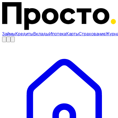
Займы
Кредиты
Вклады
Ипотека
Карты
Страхование
Журн