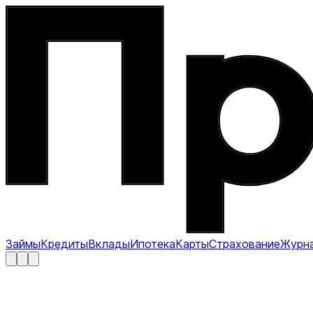
Займы
Кредиты
Вклады
Ипотека
Карты
Страхование
Журн