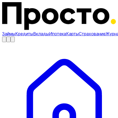
Займы
Кредиты
Вклады
Ипотека
Карты
Страхование
Журн