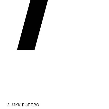
МКК РФППВО