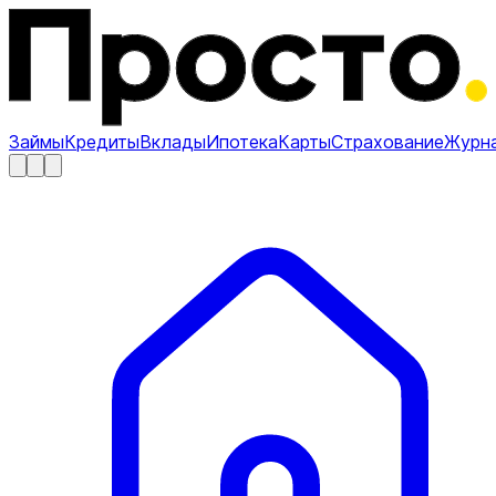
Займы
Кредиты
Вклады
Ипотека
Карты
Страхование
Журн