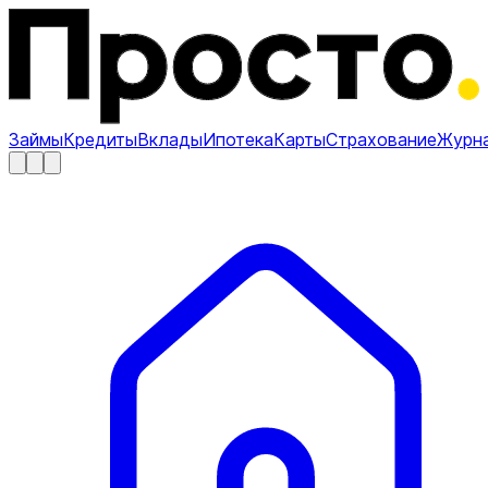
Займы
Кредиты
Вклады
Ипотека
Карты
Страхование
Журн