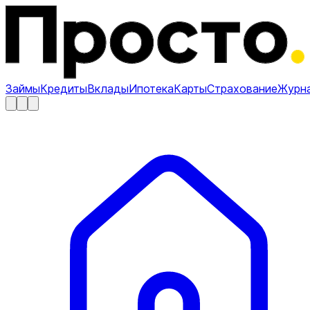
Займы
Кредиты
Вклады
Ипотека
Карты
Страхование
Журн