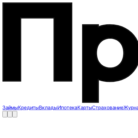
Займы
Кредиты
Вклады
Ипотека
Карты
Страхование
Журн