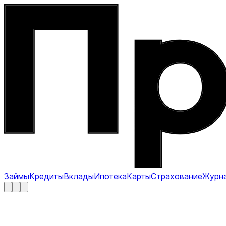
Займы
Кредиты
Вклады
Ипотека
Карты
Страхование
Журн