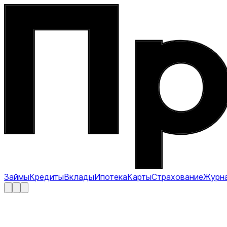
Займы
Кредиты
Вклады
Ипотека
Карты
Страхование
Журн