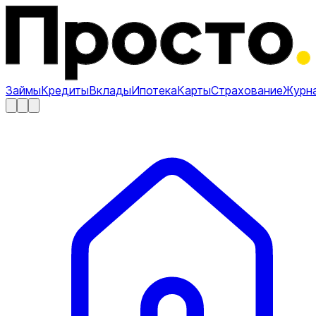
Займы
Кредиты
Вклады
Ипотека
Карты
Страхование
Журн