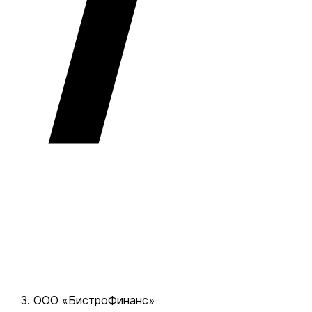
ООО «БистроФинанс»